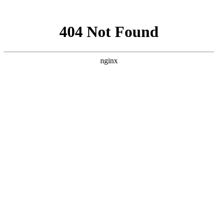
网站地图
本公司为您提供【质量优价格低】节流孔板,降压孔板,多级节流
孔板等产品，我们将为您提供最佳的服务！厂家选型热线：138-
133-11606
返回首页
|
联系厂家
|
网站地图
Toggle navigation
节流孔板
全国咨询热线：
13813311606
网站首页
节流孔板
降压孔板
产品中心
新闻中心
技术资料
客户留言
联系厂家