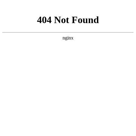
网站地图
本公司为您提供【质量优价格低】节流孔板,降压孔板,多级节流
孔板等产品，我们将为您提供最佳的服务！厂家选型热线：138-
133-11606
返回首页
|
联系厂家
|
网站地图
Toggle navigation
节流孔板
全国咨询热线：
13813311606
网站首页
节流孔板
降压孔板
产品中心
新闻中心
技术资料
客户留言
联系厂家