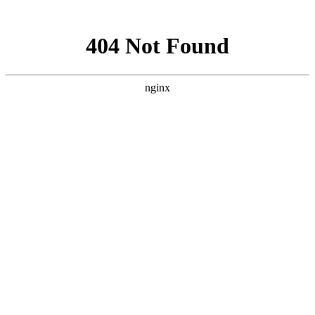
网站地图
本公司为您提供【质量优价格低】成都节流孔板,成都降压孔板,
成都多级节流孔板等产品，我们将为您提供最佳的服务！厂家选
型热线：138-133-11606
返回首页
|
成都联系厂家
|
网站地图
Toggle navigation
成都节流孔板
全国咨询热线：
13813311606
成都网站首页
成都节流孔板
成都降压孔板
成都产品中心
成都新闻中心
成都技术资料
成都客户留言
成都联系厂家